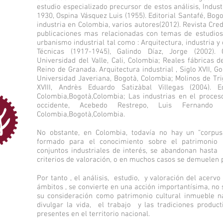
estudio especializado precursor de estos análisis, Indus
1930, Ospina Vásquez Luis (1955). Editorial Santafé, Bo
industria en Colombia, varios autores(2012). Revista Cred
publicaciones mas relacionadas con temas de estudios
urbanismo industrial tal como : Arquitectura, industria y 
Técnicas (1917-1945), Galindo Díaz, Jorge (2002). 
Universidad del Valle, Cali, Colombia; Reales fábricas
Reino de Granada. Arquitectura industrial , Siglo XVII, Go
Universidad Javeriana, Bogotà, Colombia; Molinos de Tri
XVIII, Andrès Eduardo Satizàbal Villegas (2004). E
Colombia,Bogotà,Colombia; Las industrias en el proce
occidente, Acebedo Restrepo, Luis Fernando (
Colombia,Bogotà,Colombia.
No obstante, en Colombia, todavía no hay un “corpus”
formado para el conocimiento sobre el patrimonio in
conjuntos industriales de interés, se abandonan hasta 
criterios de valoración, o en muchos casos se demuelen 
Por tanto , el análisis, estudio, y valoración del acerv
ámbitos , se convierte en una acción importantísima, no 
su consideración como patrimonio cultural inmueble na
divulgar la vida, el trabajo y las tradiciones produ
presentes en el territorio nacional.