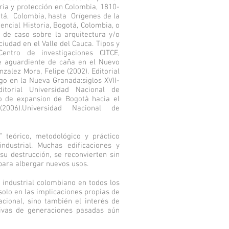
tria y protección en Colombia, 1810-
gotá, Colombia, hasta Orígenes de la
encial Historia, Bogotá, Colombia, o
 de caso sobre la arquitectura y/o
ciudad en el Valle del Cauca. Tipos y
Centro de investigaciones CITCE,
 de aguardiente de caña en el Nuevo
nzalez Mora, Felipe (2002). Editorial
go en la Nueva Granada:siglos XVII-
ditorial Universidad Nacional de
so de expansion de Bogotà hacia el
2006).Universidad Nacional de
 teórico, metodológico y práctico
dustrial. Muchas edificaciones y
su destrucción, se reconvierten sin
para albergar nuevos usos.
o industrial colombiano en todos los
solo en las implicaciones propias de
cional, sino también el interés de
ctivas de generaciones pasadas aún