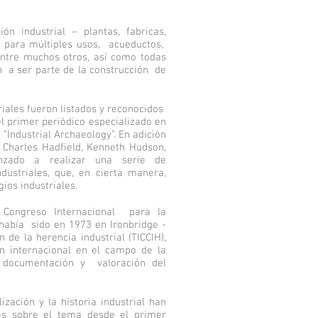
ón industrial – plantas, fabricas,
s para múltiples usos, acueductos,
 entre muchos otros, así como todas
 a ser parte de la construcción de
riales fueron listados y reconocidos
el primer periódico especializado en
 “Industrial Archaeology”. En adiciòn
 Charles Hadfield, Kenneth Hudson,
nzado a realizar una serie de
dustriales, que, en cierta manera,
gios industriales.
I Congreso Internacional para la
había sido en 1973 en Ironbridge -
 de la herencia industrial (TICCIH),
 internacional en el campo de la
n, documentación y valoración del
ización y la historia industrial han
es sobre el tema desde el primer