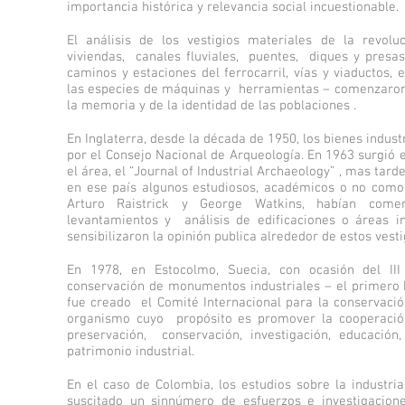
importancia histórica y relevancia social incuestionable.
El análisis de los vestigios materiales de la revoluci
viviendas, canales fluviales, puentes, diques y presa
caminos y estaciones del ferrocarril, vías y viaductos,
las especies de máquinas y herramientas – comenzaron
la memoria y de la identidad de las poblaciones .
En Inglaterra, desde la década de 1950, los bienes indust
por el Consejo Nacional de Arqueología. En 1963 surgió 
el área, el “Journal of Industrial Archaeology” , mas tarde
en ese país algunos estudiosos, académicos o no como
Arturo Raistrick y George Watkins, habían come
levantamientos y análisis de edificaciones o áreas in
sensibilizaron la opinión publica alrededor de estos vesti
En 1978, en Estocolmo, Suecia, con ocasión del II
conservación de monumentos industriales – el primero 
fue creado el Comité Internacional para la conservación
organismo cuyo propósito es promover la cooperación
preservación, conservación, investigación, educació
patrimonio industrial.
En el caso de Colombia, los estudios sobre la industrial
suscitado un sinnúmero de esfuerzos e investigacion