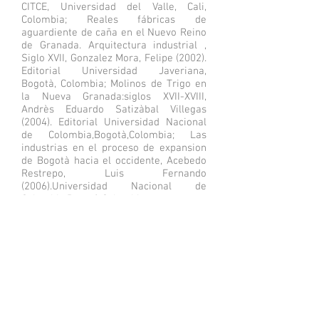
CITCE, Universidad del Valle, Cali,
Colombia; Reales fábricas de
aguardiente de caña en el Nuevo Reino
de Granada. Arquitectura industrial ,
Siglo XVII, Gonzalez Mora, Felipe (2002).
Editorial Universidad Javeriana,
Bogotà, Colombia; Molinos de Trigo en
la Nueva Granada:siglos XVII-XVIII,
Andrès Eduardo Satizàbal Villegas
(2004). Editorial Universidad Nacional
de Colombia,Bogotà,Colombia; Las
industrias en el proceso de expansion
de Bogotà hacia el occidente, Acebedo
Restrepo, Luis Fernando
(2006).Universidad Nacional de
Colombia,Bogotà,Colombia.
No obstante, en Colombia, todavía no
hay un “corpus” teórico, metodológico y
práctico formado para el conocimiento
sobre el patrimonio industrial. Muchas
edificaciones y conjuntos industriales
de interés, se abandonan hasta su
destrucción, se reconvierten sin
criterios de valoración, o en muchos